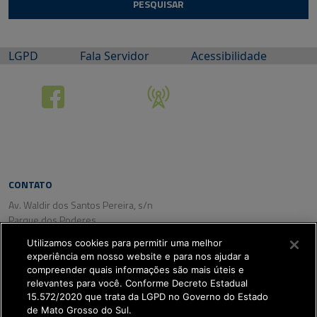
LGPD
Fala Servidor
Acessibilidade
CONTATO
Av. Waldir dos Santos Pereira, s/n
Parque dos Poderes
CEP: 79031-350
Utilizamos cookies para permitir uma melhor
Campo Grande/ MS
experiência em nosso website e para nos ajudar a
Tel. (67) 3318-2800
compreender quais informações são mais úteis e
Fax: (67) 3318-2809
relevantes para você. Conforme Decreto Estadual
15.572/2020 que trata da LGPD no Governo do Estado
de Mato Grosso do Sul.