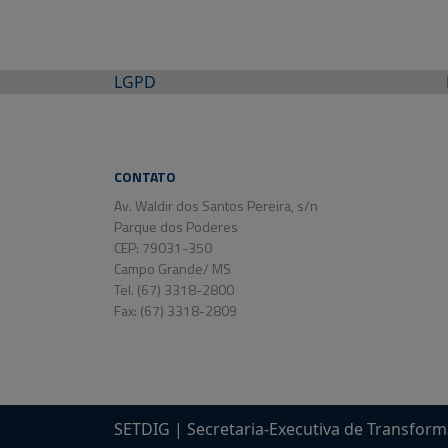
LGPD
CONTATO
Av. Waldir dos Santos Pereira, s/n
Parque dos Poderes
CEP: 79031-350
Campo Grande/ MS
Tel. (67) 3318-2800
Fax: (67) 3318-2809
SETDIG | Secretaria-Executiva de Transform