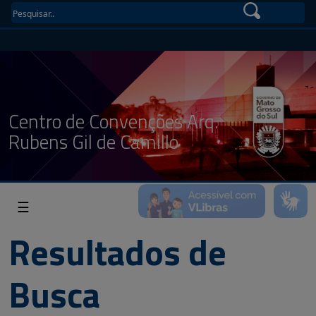
Centro de Convenções Arq.
Rubens Gil de Camillo
☰
Resultados de
Busca