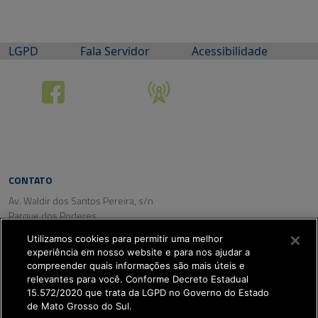
LGPD
Fala Servidor
Acessibilidade
CONTATO
Av. Waldir dos Santos Pereira, s/n
Parque dos Poderes
CEP: 79031-350
Utilizamos cookies para permitir uma melhor
Campo Grande/ MS
experiência em nosso website e para nos ajudar a
Tel. (67) 3318-2800
compreender quais informações são mais úteis e
Fax: (67) 3318-2809
relevantes para você. Conforme Decreto Estadual
15.572/2020 que trata da LGPD no Governo do Estado
de Mato Grosso do Sul.