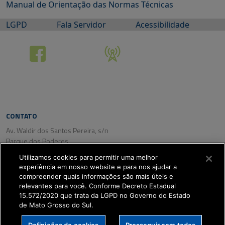
Manual de Orientação das Normas Técnicas
LGPD
Fala Servidor
Acessibilidade
CONTATO
Av. Waldir dos Santos Pereira, s/n
Parque dos Poderes
CEP: 79031-350
Utilizamos cookies para permitir uma melhor
Campo Grande/ MS
experiência em nosso website e para nos ajudar a
Tel. (67) 3318-2800
compreender quais informações são mais úteis e
Fax: (67) 3318-2809
relevantes para você. Conforme Decreto Estadual
15.572/2020 que trata da LGPD no Governo do Estado
de Mato Grosso do Sul.
Definições de cookies
Prosseguir com todos