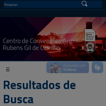
Centro de Convenções Arq.
Rubens Gil de Camillo
☰
Resultados de
Busca