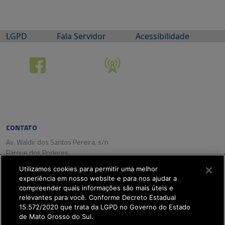
LGPD
Fala Servidor
Acessibilidade
CONTATO
Av. Waldir dos Santos Pereira, s/n
Parque dos Poderes
CEP: 79031-350
Utilizamos cookies para permitir uma melhor
Campo Grande/ MS
experiência em nosso website e para nos ajudar a
Tel. (67) 3318-2800
compreender quais informações são mais úteis e
Fax: (67) 3318-2809
relevantes para você. Conforme Decreto Estadual
15.572/2020 que trata da LGPD no Governo do Estado
de Mato Grosso do Sul.