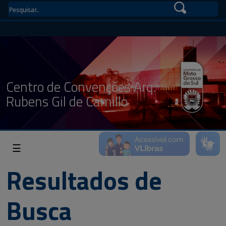
Centro de Convenções Arq.
Rubens Gil de Camillo
☰
Resultados de
Busca