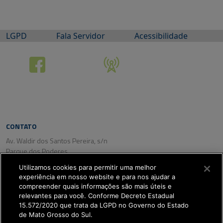
LGPD
Fala Servidor
Acessibilidade
CONTATO
Av. Waldir dos Santos Pereira, s/n
Parque dos Poderes
CEP: 79031-350
Utilizamos cookies para permitir uma melhor
Campo Grande/ MS
experiência em nosso website e para nos ajudar a
Tel. (67) 3318-2800
compreender quais informações são mais úteis e
Fax: (67) 3318-2809
relevantes para você. Conforme Decreto Estadual
15.572/2020 que trata da LGPD no Governo do Estado
de Mato Grosso do Sul.