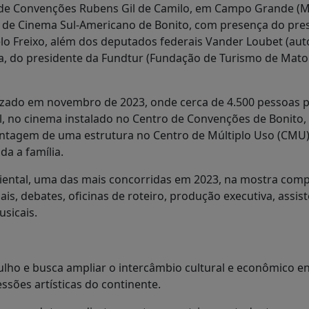
de Convenções Rubens Gil de Camilo, em Campo Grande (MS),
l de Cinema Sul-Americano de Bonito, com presença do pres
lo Freixo, além dos deputados federais Vander Loubet (au
a, do presidente da Fundtur (Fundação de Turismo de Mato
alizado em novembro de 2023, onde cerca de 4.500 pessoas
ul, no cinema instalado no Centro de Convenções de Bonito,
 montagem de uma estrutura no Centro de Múltiplo Uso (CMU)
da a família.
iental, uma das mais concorridas em 2023, na mostra comp
is, debates, oficinas de roteiro, produção executiva, assi
sicais.
ulho e busca ampliar o intercâmbio cultural e econômico e
sões artísticas do continente.