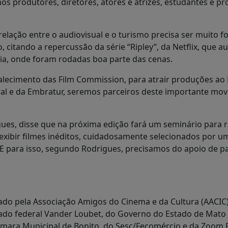
os produtores, diretores, atores e atrizes, estudantes e pr
elação entre o audiovisual e o turismo precisa ser muito for
, citando a repercussão da série “Ripley”, da Netflix, que
ália, onde foram rodadas boa parte das cenas.
alecimento das Film Commission, para atrair produções ao 
al e da Embratur, seremos parceiros deste importante mov
gues, disse que na próxima edição fará um seminário para r
 exibir filmes inéditos, cuidadosamente selecionados por um
 E para isso, segundo Rodrigues, precisamos do apoio de p
ado pela Associação Amigos do Cinema e da Cultura (AACIC) 
do federal Vander Loubet, do Governo do Estado de Mato 
Câmara Municipal de Bonito, do Sesc/Fecomércio e da Zoom 