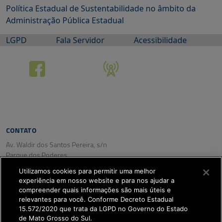
Política Estadual de Sustentabilidade no âmbito da
Administração Pública Estadual
LGPD
Fala Servidor
Acessibilidade
CONTATO
Av. Waldir dos Santos Pereira, s/n
Parque dos Poderes
CEP: 79031-350
Utilizamos cookies para permitir uma melhor
Campo Grande/ MS
experiência em nosso website e para nos ajudar a
Tel. (67) 3318-2800
compreender quais informações são mais úteis e
Fax: (67) 3318-2809
relevantes para você. Conforme Decreto Estadual
15.572/2020 que trata da LGPD no Governo do Estado
de Mato Grosso do Sul.