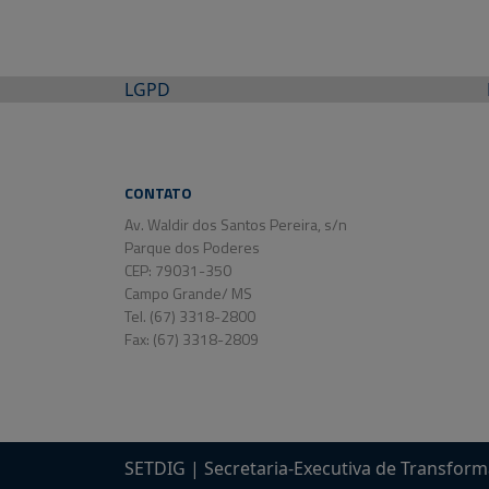
LGPD
CONTATO
Av. Waldir dos Santos Pereira, s/n
Parque dos Poderes
CEP: 79031-350
Campo Grande/ MS
Tel. (67) 3318-2800
Fax: (67) 3318-2809
SETDIG | Secretaria-Executiva de Transform