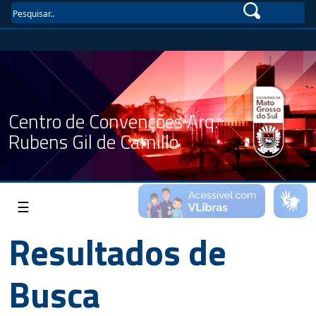
Centro de Convenções Arq.
Rubens Gil de Camillo
☰
Resultados de
Busca