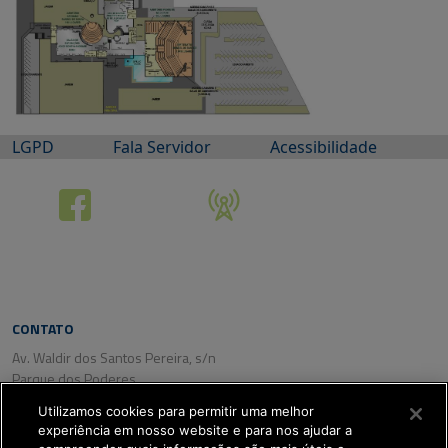
LGPD
Fala Servidor
Acessibilidade
CONTATO
Av. Waldir dos Santos Pereira, s/n
Parque dos Poderes
CEP: 79031-350
Utilizamos cookies para permitir uma melhor
Campo Grande/ MS
experiência em nosso website e para nos ajudar a
Tel. (67) 3318-2800