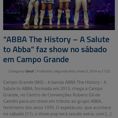
“ABBA The History – A Salute
to Abba” faz show no sábado
em Campo Grande
Categoria:
Geral
|
Publicado: segunda-feira, maio 6, 2019 as 11:52
Campo Grande (MS) – A banda ABBA The History – A
Salute to ABBA, formada em 2013, chega a Campo
Grande, no Centro de Convenções Rubens Gil de
Camillo para um show em tributo ao grupo ABBA,
fenômeno dos anos 1970. O espetáculo, que acontece
no sábado (11), o show pop terá sessão extra, com […]