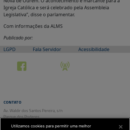
Nova de Ourém. O acontecimento é marcante para a
Igreja Católica e será celebrado pela Assembleia
Legislativa”, disse o parlamentar.
Com informações da ALMS
Publicado por:
LGPD
Fala Servidor
Acessibilidade
CONTATO
Av. Waldir dos Santos Pereira, s/n
Parque dos Poderes
CEP: 79031-350
Utilizamos cookies para permitir uma melhor
Campo Grande/ MS