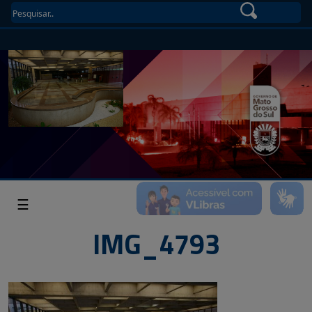
☰
IMG_4793