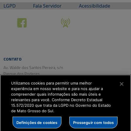
LGPD
Fala Servidor
Acessibilidade
CONTATO
Av. Waldir dos Santos Pereira, s/n
Parque dos Poderes
CEP: 79031-350
Utilizamos cookies para permitir uma melhor
Campo Grande/ MS
experiência em nosso website e para nos ajudar a
Tel. (67) 3318-2800
compreender quais informações são mais úteis e
Fax: (67) 3318-2809
relevantes para você. Conforme Decreto Estadual
15.572/2020 que trata da LGPD no Governo do Estado
de Mato Grosso do Sul.
SETDIG | Secretaria-
Definições de cookies
Prosseguir com todos
Executiva de