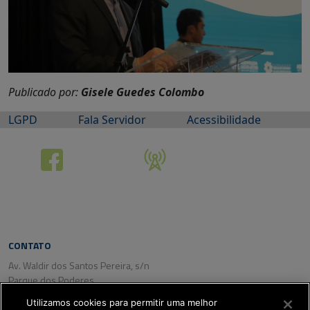
Publicado por:
Gisele Guedes Colombo
LGPD
Fala Servidor
Acessibilidade
CONTATO
Av. Waldir dos Santos Pereira, s/n
Parque dos Poderes
CEP: 79031-350
Utilizamos cookies para permitir uma melhor
Campo Grande/ MS