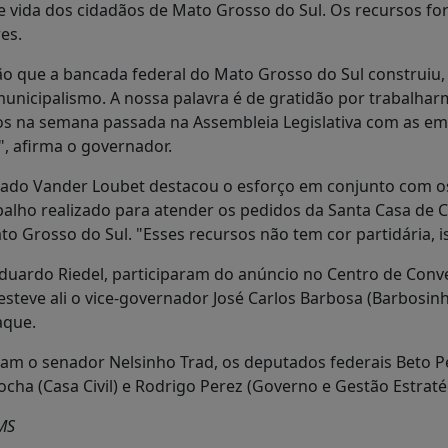
 vida dos cidadãos de Mato Grosso do Sul. Os recursos fo
es.
ação que a bancada federal do Mato Grosso do Sul construiu
municipalismo. A nossa palavra é de gratidão por trabalha
os na semana passada na Assembleia Legislativa com as em
, afirma o governador.
ado Vander Loubet destacou o esforço em conjunto com os
rabalho realizado para atender os pedidos da Santa Casa d
o Grosso do Sul. "Esses recursos não tem cor partidária, is
uardo Riedel, participaram do anúncio no Centro de Conven
steve ali o vice-governador José Carlos Barbosa (Barbosinh
aque.
am o senador Nelsinho Trad, os deputados federais Beto P
cha (Casa Civil) e Rodrigo Perez (Governo e Gestão Estraté
MS