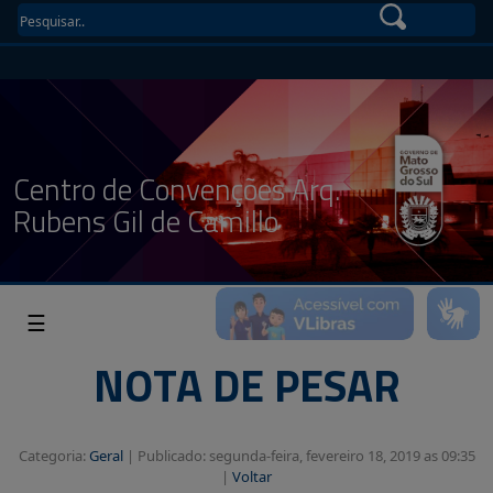
Centro de Convenções Arq.
Rubens Gil de Camillo
☰
NOTA DE PESAR
Categoria:
Geral
|
Publicado: segunda-feira, fevereiro 18, 2019 as 09:35
|
Voltar