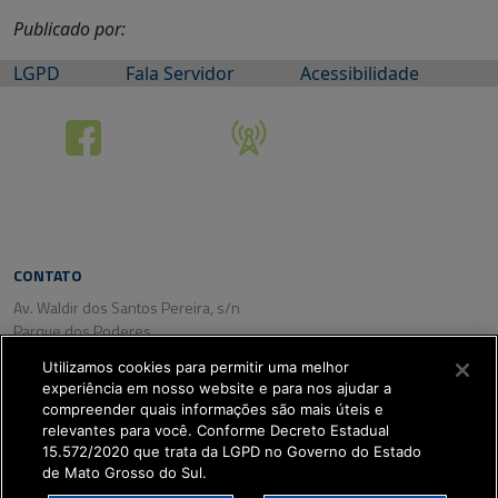
Publicado por:
LGPD
Fala Servidor
Acessibilidade
CONTATO
Av. Waldir dos Santos Pereira, s/n
Parque dos Poderes
CEP: 79031-350
Utilizamos cookies para permitir uma melhor
Campo Grande/ MS
experiência em nosso website e para nos ajudar a
Tel. (67) 3318-2800
compreender quais informações são mais úteis e
Fax: (67) 3318-2809
relevantes para você. Conforme Decreto Estadual
15.572/2020 que trata da LGPD no Governo do Estado
de Mato Grosso do Sul.