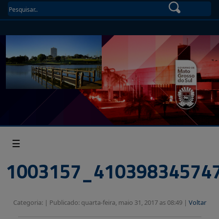
☰
1003157_41039834574
Categoria: |
Publicado: quarta-feira, maio 31, 2017 as 08:49 |
Voltar