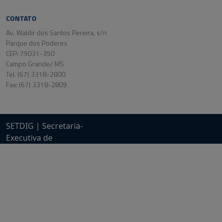
CONTATO
Av. Waldir dos Santos Pereira, s/n
Parque dos Poderes
CEP: 79031-350
Campo Grande/ MS
Tel. (67) 3318-2800
Fax: (67) 3318-2809
SETDIG | Secretaria-
Executiva de
Transformação Digital