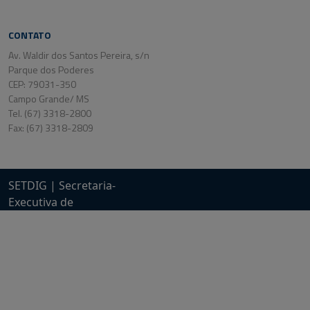
CONTATO
Av. Waldir dos Santos Pereira, s/n
Parque dos Poderes
CEP: 79031-350
Campo Grande/ MS
Tel. (67) 3318-2800
Fax: (67) 3318-2809
SETDIG | Secretaria-
Executiva de
Transformação Digital