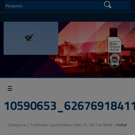
☰
10590653_6267691841
Categoria: |
Publicado: quarta-feira, maio 31, 2017 as 08:49 |
Voltar