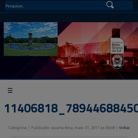
☰
11406818_7894468845
Categoria: |
Publicado: quarta-feira, maio 31, 2017 as 08:49 |
Voltar