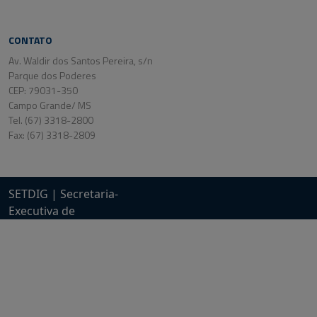
CONTATO
Av. Waldir dos Santos Pereira, s/n
Parque dos Poderes
CEP: 79031-350
Campo Grande/ MS
Tel. (67) 3318-2800
Fax: (67) 3318-2809
SETDIG | Secretaria-
Executiva de
Transformação Digital