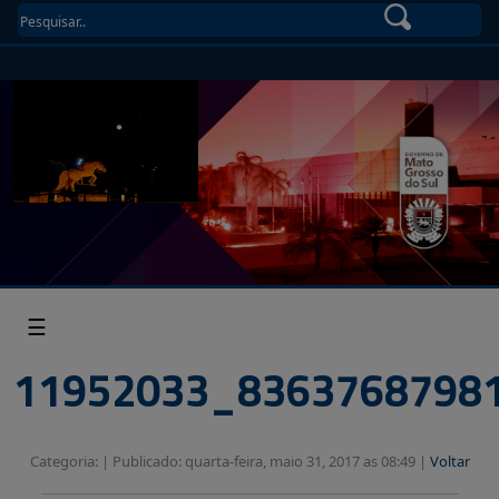
☰
11952033_8363768798
Categoria: |
Publicado: quarta-feira, maio 31, 2017 as 08:49 |
Voltar