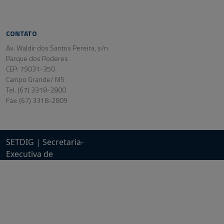
CONTATO
Av. Waldir dos Santos Pereira, s/n
Parque dos Poderes
CEP: 79031-350
Campo Grande/ MS
Tel. (67) 3318-2800
Fax: (67) 3318-2809
SETDIG | Secretaria-
Executiva de
Transformação Digital