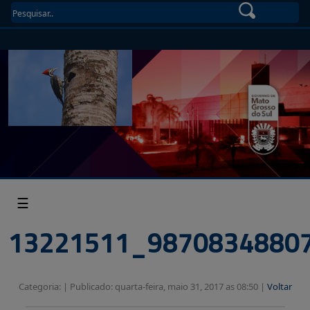
☰
13221511_9870834880
Categoria: |
Publicado: quarta-feira, maio 31, 2017 as 08:50 |
Voltar