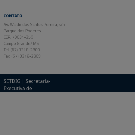
CONTATO
Av. Waldir dos Santos Pereira, s/n
Parque dos Poderes
CEP: 79031-350
Campo Grande/ MS
Tel. (67) 3318-2800
Fax: (67) 3318-2809
SETDIG | Secretaria-
Executiva de
Transformação Digital