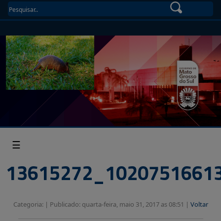
☰
13615272_1020751661
Categoria: |
Publicado: quarta-feira, maio 31, 2017 as 08:51 |
Voltar