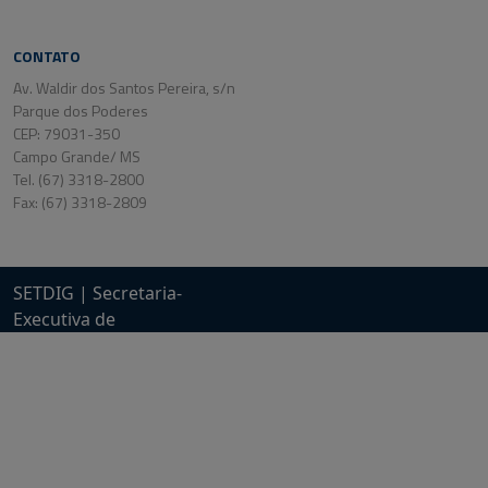
CONTATO
Av. Waldir dos Santos Pereira, s/n
Parque dos Poderes
CEP: 79031-350
Campo Grande/ MS
Tel. (67) 3318-2800
Fax: (67) 3318-2809
SETDIG | Secretaria-
Executiva de
Transformação Digital