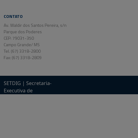
CONTATO
Av. Waldir dos Santos Pereira, s/n
Parque dos Poderes
CEP: 79031-350
Campo Grande/ MS
Tel. (67) 3318-2800
Fax: (67) 3318-2809
SETDIG | Secretaria-
Executiva de
Transformação Digital