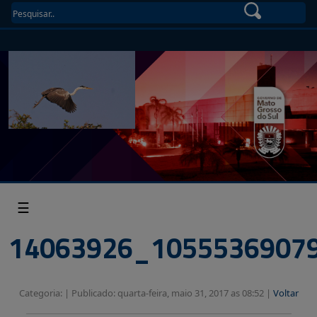
☰
14063926_1055536907
Categoria: |
Publicado: quarta-feira, maio 31, 2017 as 08:52 |
Voltar