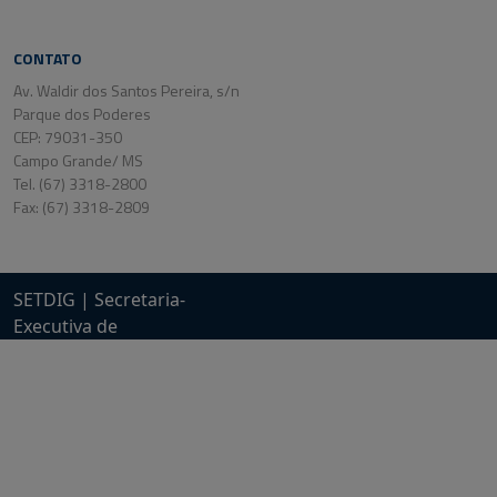
CONTATO
Av. Waldir dos Santos Pereira, s/n
Parque dos Poderes
CEP: 79031-350
Campo Grande/ MS
Tel. (67) 3318-2800
Fax: (67) 3318-2809
SETDIG | Secretaria-
Executiva de
Transformação Digital