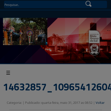
☰
14632857_1096541260
Categoria: |
Publicado: quarta-feira, maio 31, 2017 as 08:52 |
Voltar