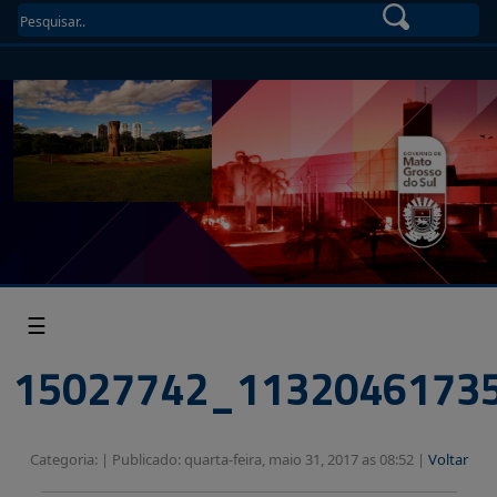
☰
15027742_1132046173
Categoria: |
Publicado: quarta-feira, maio 31, 2017 as 08:52 |
Voltar