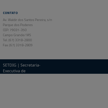
CONTATO
Av. Waldir dos Santos Pereira, s/n
Parque dos Poderes
CEP: 79031-350
Campo Grande/ MS
Tel. (67) 3318-2800
Fax: (67) 3318-2809
SETDIG | Secretaria-
Executiva de
Transformação Digital