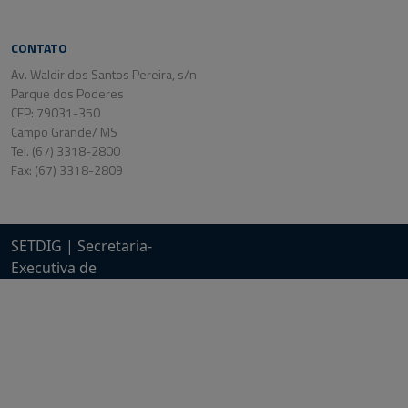
CONTATO
Av. Waldir dos Santos Pereira, s/n
Parque dos Poderes
CEP: 79031-350
Campo Grande/ MS
Tel. (67) 3318-2800
Fax: (67) 3318-2809
SETDIG | Secretaria-
Executiva de
Transformação Digital