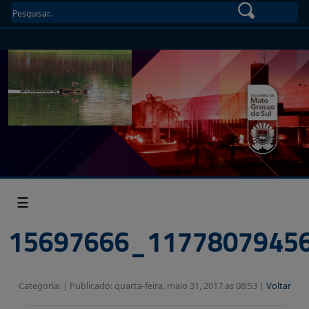
☰
15697666_1177807945
Categoria: |
Publicado: quarta-feira, maio 31, 2017 as 08:53 |
Voltar