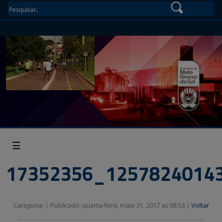
☰
17352356_1257824014
Categoria: |
Publicado: quarta-feira, maio 31, 2017 as 08:53 |
Voltar