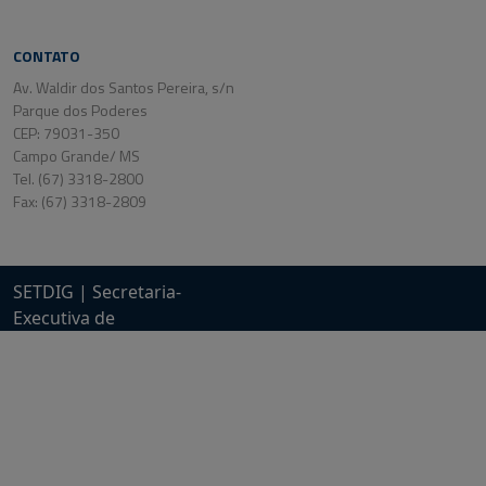
CONTATO
Av. Waldir dos Santos Pereira, s/n
Parque dos Poderes
CEP: 79031-350
Campo Grande/ MS
Tel. (67) 3318-2800
Fax: (67) 3318-2809
SETDIG | Secretaria-
Executiva de
Transformação Digital