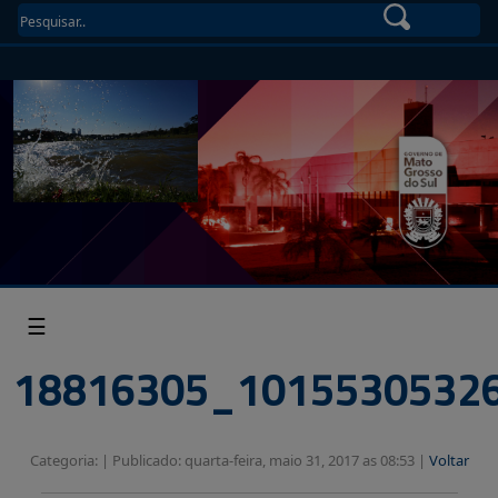
☰
18816305_1015530532
Categoria: |
Publicado: quarta-feira, maio 31, 2017 as 08:53 |
Voltar