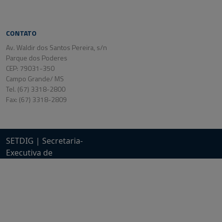
CONTATO
Av. Waldir dos Santos Pereira, s/n
Parque dos Poderes
CEP: 79031-350
Campo Grande/ MS
Tel. (67) 3318-2800
Fax: (67) 3318-2809
SETDIG | Secretaria-
Executiva de
Transformação Digital