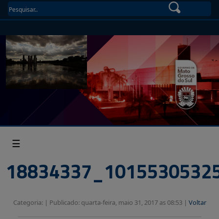
☰
18834337_1015530532
Categoria: |
Publicado: quarta-feira, maio 31, 2017 as 08:53 |
Voltar