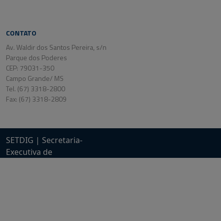
CONTATO
Av. Waldir dos Santos Pereira, s/n
Parque dos Poderes
CEP: 79031-350
Campo Grande/ MS
Tel. (67) 3318-2800
Fax: (67) 3318-2809
SETDIG | Secretaria-
Executiva de
Transformação Digital