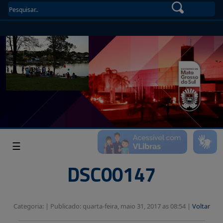
☰
DSC00147
Categoria: |
Publicado: quarta-feira, maio 31, 2017 as 08:54 |
Voltar