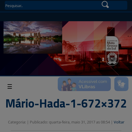
☰
Mário-Hada-1-672×372
Categoria: |
Publicado: quarta-feira, maio 31, 2017 as 08:54 |
Voltar