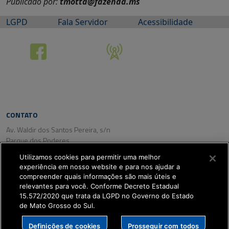
Publicado por:
tmotta@fazenda.ms
LGPD
Fala Servidor
Acessibilidade
CONTATO
Av. Waldir dos Santos Pereira, s/n
Parque dos Poderes
CEP: 79031-350
Utilizamos cookies para permitir uma melhor
Campo Grande/ MS
experiência em nosso website e para nos ajudar a
Tel. (67) 3318-2800
compreender quais informações são mais úteis e
Fax: (67) 3318-2809
relevantes para você. Conforme Decreto Estadual
15.572/2020 que trata da LGPD no Governo do Estado
de Mato Grosso do Sul.
SETDIG | Secretaria-
Definições de cookies
Prosseguir com todos