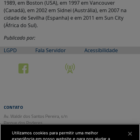
1989, em Boston (USA), em 1997 em Vancouver
(Canadá), em 2002 em Sidnei (Austrália), em 2007 na
cidade de Sevilha (Espanha) e em 2011 em Sun City
(África do Sul).
Publicado por:
LGPD
Fala Servidor
Acessibilidade
CONTATO
Av. Waldir dos Santos Pereira, s/n
Parque dos Poderes
CEP: 79031-350
Utilizamos cookies para permitir uma melhor
Campo Grande/ MS
experiência em nosso website e para nos ajudar a