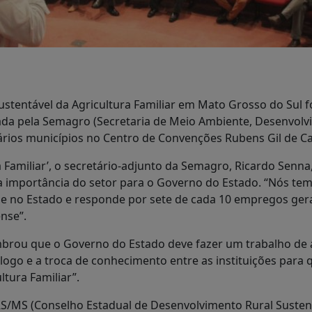
entável da Agricultura Familiar em Mato Grosso do Sul foi
ada pela Semagro (Secretaria de Meio Ambiente, Desenvolv
 vários municípios no Centro de Convenções Rubens Gil de Ca
 Familiar’, o secretário-adjunto da Semagro, Ricardo Senn
a importância do setor para o Governo do Estado. “Nós tem
hoje no Estado e responde por sete de cada 10 empregos g
nse”.
mbrou que o Governo do Estado deve fazer um trabalho de a
ogo e a troca de conhecimento entre as instituições para 
ltura Familiar”.
DRS/MS (Conselho Estadual de Desenvolvimento Rural Suste