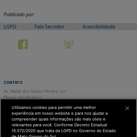
Publicado por:
LGPD
Fala Servidor
Acessibilidade
CONTATO
Av. Waldir dos Santos Pereira, s/n
Parque dos Poderes
CEP: 79031-350
Utilizamos cookies para permitir uma melhor
Campo Grande/ MS
experiência em nosso website e para nos ajudar a
Tel. (67) 3318-2800
compreender quais informações são mais úteis e
Fax: (67) 3318-2809
relevantes para você. Conforme Decreto Estadual
15.572/2020 que trata da LGPD no Governo do Estado
de Mato Grosso do Sul.