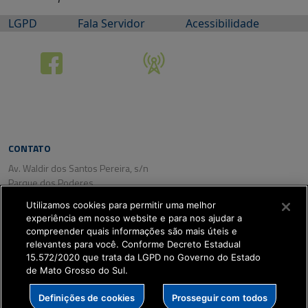
LGPD
Fala Servidor
Acessibilidade
CONTATO
Av. Waldir dos Santos Pereira, s/n
Parque dos Poderes
CEP: 79031-350
Utilizamos cookies para permitir uma melhor
Campo Grande/ MS
experiência em nosso website e para nos ajudar a
Tel. (67) 3318-2800
compreender quais informações são mais úteis e
Fax: (67) 3318-2809
relevantes para você. Conforme Decreto Estadual
15.572/2020 que trata da LGPD no Governo do Estado
de Mato Grosso do Sul.
SETDIG | Secretaria-
Definições de cookies
Prosseguir com todos