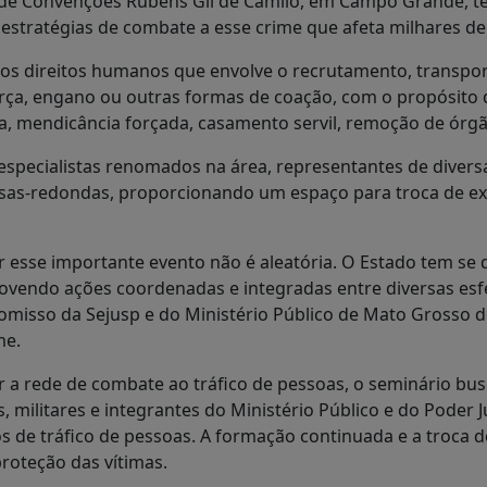
de Convenções Rubens Gil de Camilo, em Campo Grande, tem
ir estratégias de combate a esse crime que afeta milhares d
dos direitos humanos que envolve o recrutamento, transpor
rça, engano ou outras formas de coação, com o propósito 
a, mendicância forçada, casamento servil, remoção de órgã
especialistas renomados na área, representantes de divers
sas-redondas, proporcionando um espaço para troca de exp
r esse importante evento não é aleatória. O Estado tem se
vendo ações coordenadas e integradas entre diversas esfer
omisso da Sejusp e do Ministério Público de Mato Grosso do
me.
er a rede de combate ao tráfico de pessoas, o seminário bu
is, militares e integrantes do Ministério Público e do Poder 
sos de tráfico de pessoas. A formação continuada e a troc
roteção das vítimas.