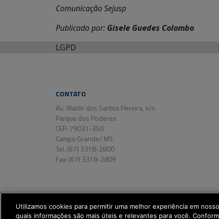
Comunicação Sejusp
Publicado por:
Gisele Guedes Colombo
LGPD
CONTATO
Av. Waldir dos Santos Pereira, s/n
Parque dos Poderes
CEP: 79031-350
Campo Grande/ MS
Tel. (67) 3318-2800
Fax: (67) 3318-2809
Utilizamos cookies para permitir uma melhor experiência em noss
quais informações são mais úteis e relevantes para você. Confor
SETDIG | Secretaria-Executiva de Transform