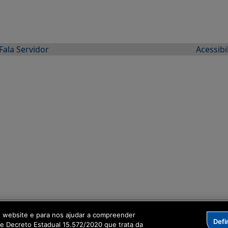
Fala Servidor
Acessibi
o website e para nos ajudar a compreender
Defi
me Decreto Estadual 15.572/2020 que trata da
ação Digital