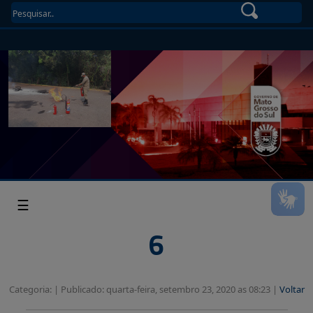
☰
6
Categoria: |
Publicado: quarta-feira, setembro 23, 2020 as 08:23 |
Voltar