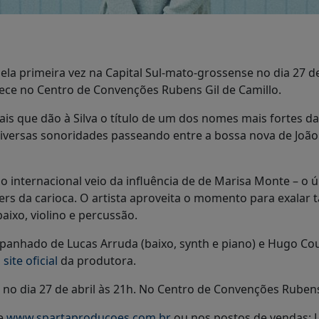
a primeira vez na Capital Sul-mato-grossense no dia 27 de a
ece no Centro de Convenções Rubens Gil de Camillo.
s que dão à Silva o título de um dos nomes mais fortes da
iversas sonoridades passeando entre a bossa nova de João
 internacional veio da influência de de Marisa Monte – o últ
ers da carioca. O artista aproveita o momento para exalar t
aixo, violino e percussão.
anhado de Lucas Arruda (baixo, synth e piano) e Hugo Cou
o
site oficial
da produtora.
" no dia 27 de abril às 21h. No Centro de Convenções Rubens
te
www.spartaproducoes.com.br
ou nos postos de vendas: Li