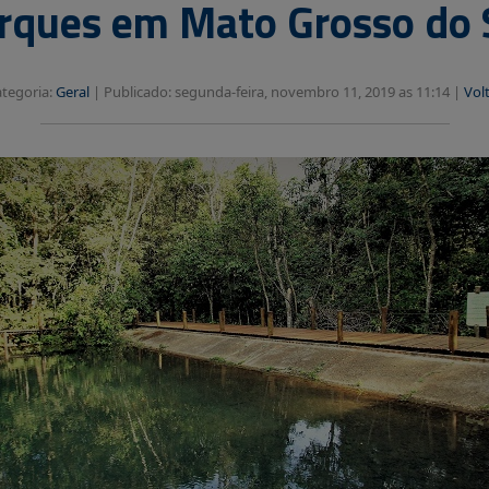
rques em Mato Grosso do 
tegoria:
Geral
|
Publicado: segunda-feira, novembro 11, 2019 as 11:14 |
Vol