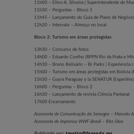
11h00 – Elton A. Silveira | Superintendente de M
11h30 – Perguntas – Bloco 1
11h45 – Lançamento do Guia de Plano de Negóci
12h20 – Intervalo – Almoço no local
Bloco 2: Turismo em áreas protegidas
13h30 – Concurso de fotos
14h00 – Eduardo Coelho |RPPN Rio da Prata e Mim
14h30 – Bruno Belisário – Br Parks | Experiencia c
15h00 – Turismo em áreas protegidas em Bolívia |
15h30 – Guyra Paraguay y la SENATUR |Experiência
16h00 – Perguntas – Bloco 2
16h30 – Lançamento de revista Ciência Pantanal
17h00 Encerramento
Assessoria de Comunicação da Semagro – Marcelo 
Assessoria de imprensa WWF-Brasil – Rita Silva
Publicado por:
tmotta@fazenda.ms