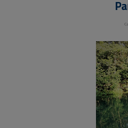
Pa
Ca