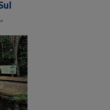
Sul
tar