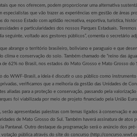
ntais que nos oferecem, podem proporcionar uma alternativa susten
specialistas que vão trazer as experiências em gestão de áreas prote
 do nosso Estado com aptidão recreativa, esportiva, turística, histór
essidades e particularidades dos nossos Parques Estaduais. Teremo
ia seguinte, voltado aos gestores públicos”, comenta o secretário a
 que abrange o território brasileiro, boliviano e paraguaio e que de
 do clima e conservação do solo. Também chamado de “reino das águas
ca de 62% no Brasil, nos estados do Mato Grosso e Mato Grosso do S
o do WWF-Brasil, a ideia é discutir o uso público como instrumento 
e privadas, verificamos que a melhoria da gestão das Unidades de Co
tes aliadas para a proteção e conservação, passando pela valorização 
ques foi viabilizada por meio de projeto financiado pela União Euro
 serão apresentadas palestras com temas ligados à conservação e ao 
aridades de Mato Grosso do Sul. Também haverá assinatura de atos p
ia Pantanal. Outro destaque da programação será o anúncio dos pré-
 votação pública através do site do concurso (http://concurso.wwf.or