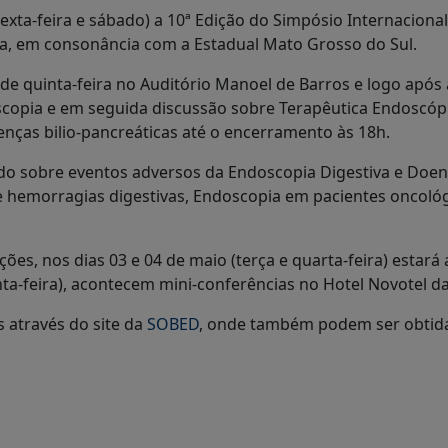
exta-feira e sábado) a 10ª Edição do Simpósio Internaciona
va, em consonância com a Estadual Mato Grosso do Sul.
e quinta-feira no Auditório Manoel de Barros e logo após 
pia e em seguida discussão sobre Terapêutica Endoscópica
nças bilio-pancreáticas até o encerramento às 18h.
ndo sobre eventos adversos da Endoscopia Digestiva e Doen
e hemorragias digestivas, Endoscopia em pacientes oncológ
es, nos dias 03 e 04 de maio (terça e quarta-feira) estar
nta-feira), acontecem mini-conferências no Hotel Novotel da
s através do site da
SOBED
, onde também podem ser obtida