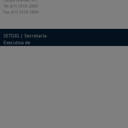
Tel. (67) 3318-2800
Fax: (67) 3318-2809
SETDIG | Secretaria-
Executiva de
Transformação Digital