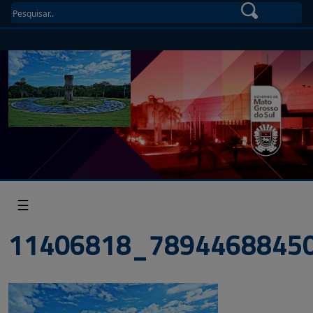
☰
11406818_7894468845