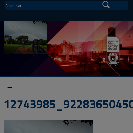
☰
12743985_9228365045