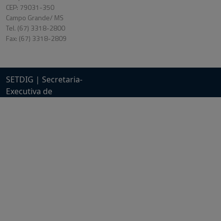
CEP: 79031-350
Campo Grande/ MS
Tel. (67) 3318-2800
Fax: (67) 3318-2809
SETDIG | Secretaria-
Executiva de
Transformação Digital