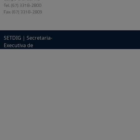
Tel. (67) 3318-2800
Fax: (67) 3318-2809
SETDIG | Secretaria-
Executiva de
Transformação Digital