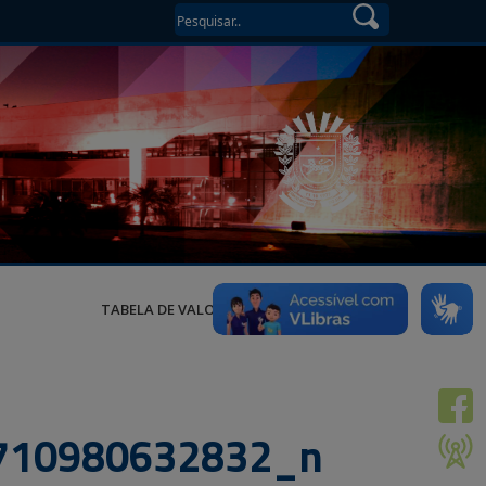
TABELA DE VALORES
710980632832_n