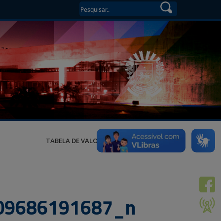
TABELA DE VALORES
09686191687_n