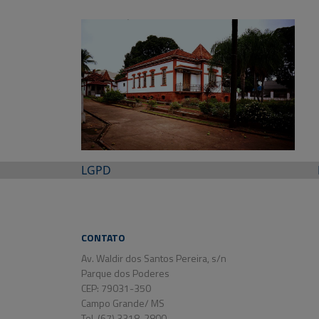
LGPD
CONTATO
Av. Waldir dos Santos Pereira, s/n
Parque dos Poderes
CEP: 79031-350
Campo Grande/ MS
Tel. (67) 3318-2800