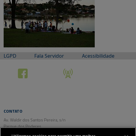
LGPD
Fala Servidor
Acessibilidade
CONTATO
Av. Waldir dos Santos Pereira, s/n
Parque dos Poderes
CEP: 79031-350