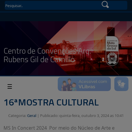
Centro de Convenções Arq.
Rubens Gil de Camillo
☰
16ªMOSTRA CULTURAL
Categoria:
Geral
|
Publicado: quinta-feira, outubro 3, 2024 as 10:41
MS In Concert 2024 Por meio do Núcleo de Arte e